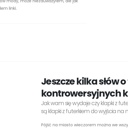
azów mody, może niezauważyłem, ale jak
em linki.
Jeszcze kilka słów o
kontrowersyjnych 
Jak wam się wydaje czy klapki z fu
są klapki z futerkiem do wyjścia na
Pójść na miasto wieczorem można we wszys