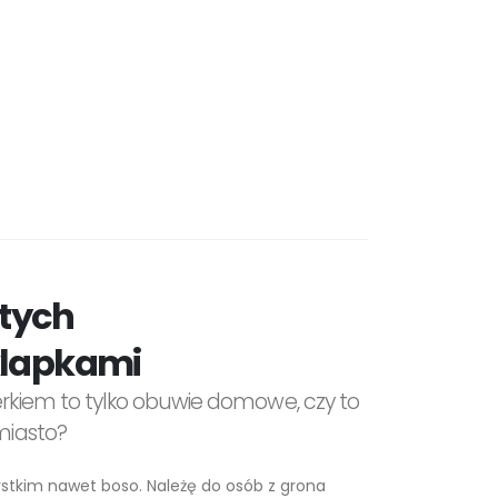
 tych
klapkami
terkiem to tylko obuwie domowe, czy to
 miasto?
tkim nawet boso. Należę do osób z grona