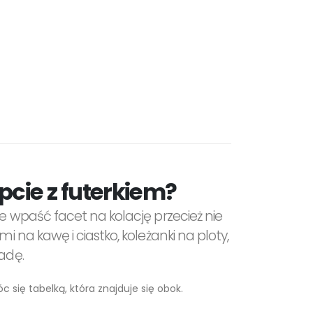
cie z futerkiem?
ie wpaść facet na kolację przecież nie
omi na kawę i ciastko, koleżanki na ploty,
adę.
 się tabelką, która znajduje się obok.