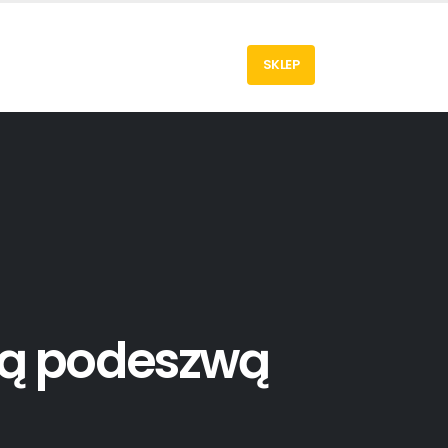
SKLEP
stą podeszwą