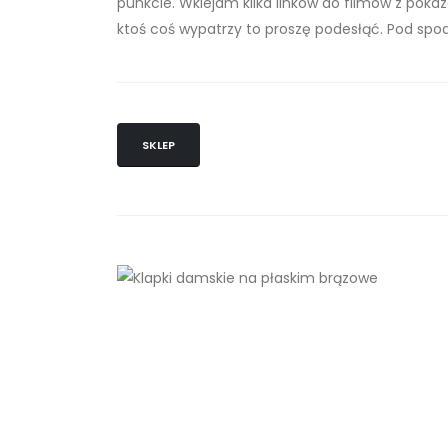
punkcie. Wklejam kilka linków do filmów z pok
ktoś coś wypatrzy to proszę podesłąć. Pod spod
SKLEP