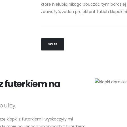
które nielubią nikogo pouczać tym bardziej
zauważyć, żaden projektant takich klapek n
SKLEP
 z futerkiem na
 ulicy.
zę klapki z futerkiem i wyskoczyły mi
t w Europie po ulicach w kapciach z futerkiem