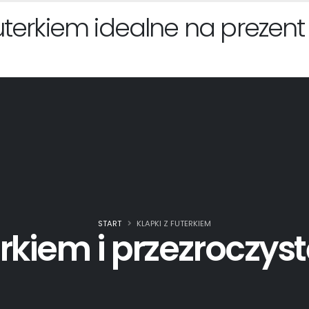
futerkiem idealne na prezent
START
KLAPKI Z FUTERKIEM
terkiem i przezroczy