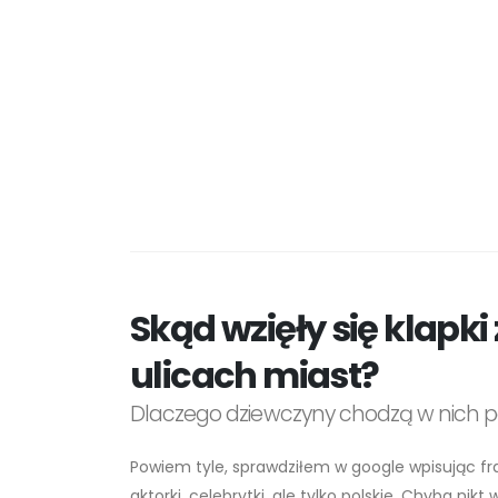
Skąd wzięły się klapki
ulicach miast?
Dlaczego dziewczyny chodzą w nich po
Powiem tyle, sprawdziłem w google wpisując fra
aktorki, celebrytki, ale tylko polskie. Chyba nik