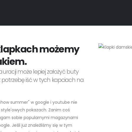
 klapkach możemy
akiem.
uracji może lepiej założyć buty
asz potrzebę iść w tych kapciach na
n show summer" w google i youtube nie
 style'owych pokazach. Zanim coś
agam sobie popularnymi magazynami
le. Jeśli już znaleźliśmy się w tym