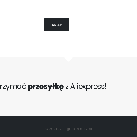
SKLEP
trzymać
przesyłkę
z Aliexpress!
© 2021. All Rights Reserved